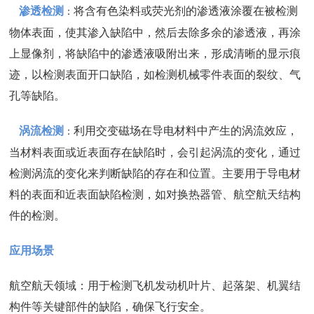
渗透检测
将含有色染料或荧光剂的渗透液涂覆在被检测
：
物体表面，使其渗入缺陷中，然后去除多余的渗透液，再涂
上显像剂，将缺陷中的渗透液吸附出来，形成清晰的显示痕
迹，以检测表面开口缺陷，如检测机械零件表面的裂纹、气
孔等缺陷。
涡流检测
利用交变磁场在导电材料中产生的涡流效应，
：
当材料表面或近表面存在缺陷时，会引起涡流的变化，通过
检测涡流的变化来判断缺陷的存在和位置。主要用于导电材
料的表面和近表面缺陷检测，如对换热器管、航空航天结构
件的检测。
应用场景
航空航天领域：用于检测飞机发动机叶片、起落架、机翼结
构件等关键部件的缺陷，确保飞行安全。