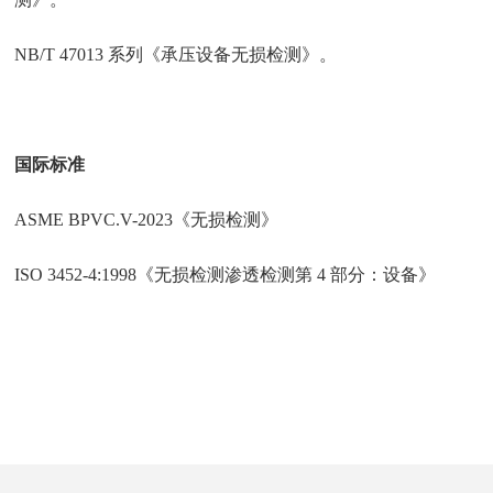
NB/T 47013 系列《承压设备无损检测》。
国际标准
ASME BPVC.V-2023《无损检测》
ISO 3452-4:1998《无损检测渗透检测第 4 部分：设备》