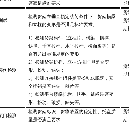
否满足标准要求
期
货
检测货架在垂直额定载荷条件下，货架横梁
测试
货
和立柱的变形是否满足标准要求。
期
1）检测货架构件（立柱片、横梁、横撑、
斜撑、垂直拉杆、水平拉杆、楼面板等）是
否有超出标准规定的变形；
2）检测货架护栏、立柱防撞护脚是否变
货
损伤检测
形、松动、缺失；
期
3）检测连接螺栓组件是否松动或脱落，安
全插销是否缺失、移位等；
4）检测平台楼梯护栏、扶手、踏板是否变
形、松动、破损、缺失等。
检测货架标识、货物放置的稳定性、托盘质
货
项目检测
量是否满足要求
期