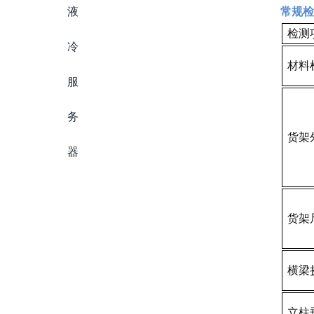
常规检
检测
材料
货架
货架
横梁
立柱