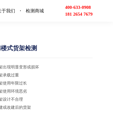
400-633-0908
关于我们
检测商城
•
181 2654 7679
阁楼式货架检测
架出现明显变形或损坏
架承载过重
架使用年限过长
架使用环境恶劣
架设计不合理
建或改建后的货架