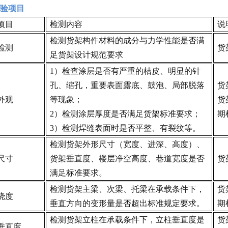
验项目
项目
检测内容
说
检测货架构件材料的成分与力学性能是否满
检测
货
足货架设计规范要求
1）检查涂层是否有严重的桔皮、明显的针
孔、缩孔，重要表面露底、鼓泡、局部脱落
货
外观
等现象；
货
2）检测涂层厚度是否满足货架标准要求；
期
3）检测焊缝表面时是否平整、有裂纹等。
检测货架外形尺寸（宽度、进深、高度）、
尺寸
货架垂直度、楼层净空高度、巷道宽度是否
货
满足标准要求。
检测货架主梁、次梁、托梁在承载条件下，
货
挠度
垂直方向的变形量是否超出标准规定要求。
期
检测货架立柱在承载条件下，立柱垂直度是
货
垂直度