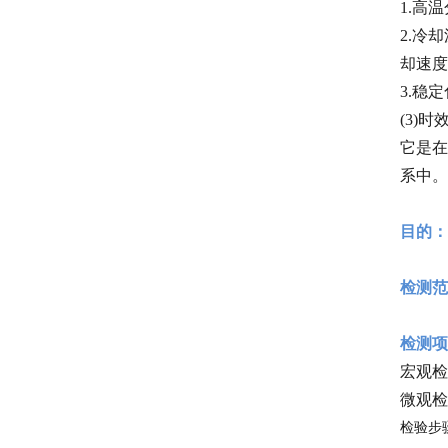
1.
2.冷
却速度
3.
(3)
它是在
系中。
目的：
检测范
检测项
宏观检
微观检
检验步