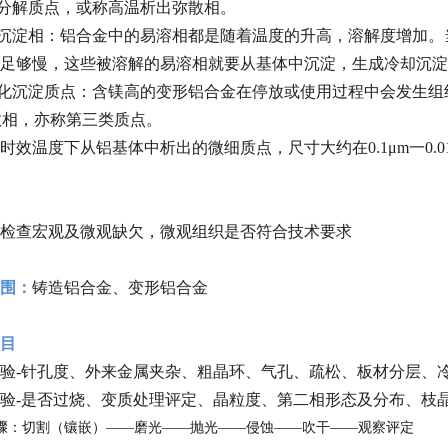
高温分解质点，或称高温析出弥散相。
却沉淀相：铝合金中的易溶相都是随着温度的升高，溶解度增加
足够慢，这些被溶解的易溶相就要从基体中沉淀，生成冷却沉淀
稳定化沉淀质点：含镁高的变形铝合金在停放或使用过程中会发
时效相，亦称第三类质点。
时效温度下从铝基体中析出的微细质点，尺寸大约在0.1μm一0.
检查宏观及微观缺欠，微观组织是否符合技术要求
围：
铸造铝合金、变形铝合金
目
验-针孔度、外来金属夹杂、粗晶环、气孔、疏松、板材分层、
验-是否过烧、变质处理评定、晶粒度、第二相形态及分布、枝
骤：切割（镶嵌）——磨光——抛光——侵蚀——吹干——观察评定